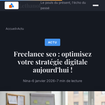
Le pouls du présent, l'écho du
Lethanol
passé
Accueil
›
Actu
ACTU
Freelance seo : optimisez
votre stratégie digitale
aujourd'hui !
Nina
•
6 janvier 2026
•
7 min de lecture