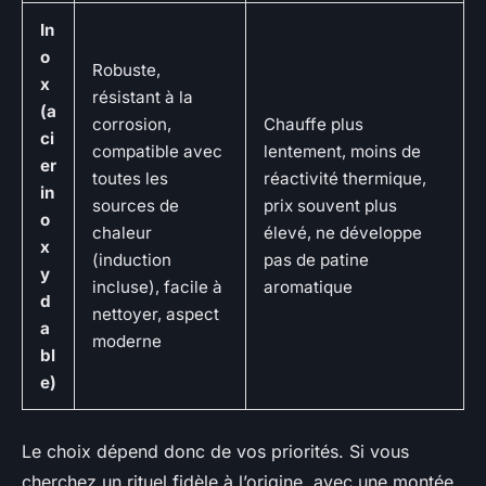
In
o
Robuste,
x
résistant à la
(a
corrosion,
Chauffe plus
ci
compatible avec
lentement, moins de
er
toutes les
réactivité thermique,
in
sources de
prix souvent plus
o
chaleur
élevé, ne développe
x
(induction
pas de patine
y
incluse), facile à
aromatique
d
nettoyer, aspect
a
moderne
bl
e)
Le choix dépend donc de vos priorités. Si vous
cherchez un rituel fidèle à l’origine, avec une montée