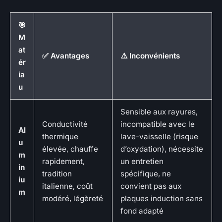
🎯
M
at
✅ Avantages
⚠️ Inconvénients
ér
ia
u
Sensible aux rayures,
Conductivité
incompatible avec le
Al
thermique
lave-vaisselle (risque
u
élevée, chauffe
d’oxydation), nécessite
m
rapidement,
un entretien
in
tradition
spécifique, ne
iu
italienne, coût
convient pas aux
m
modéré, légèreté
plaques induction sans
fond adapté